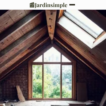
📰
Jardinsimple