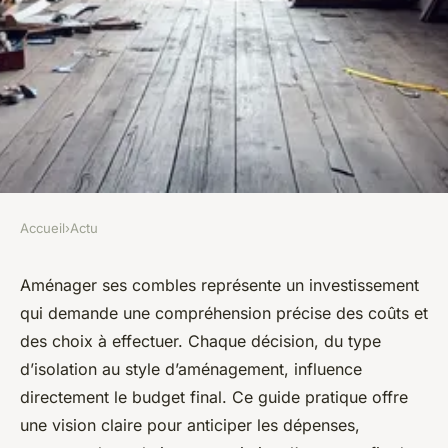
Accueil
›
Actu
ACTU
Coûts et choix pour
Aménager ses combles représente un investissement
qui demande une compréhension précise des coûts et
l'aménagement de combles :
des choix à effectuer. Chaque décision, du type
guide pratique
d’isolation au style d’aménagement, influence
directement le budget final. Ce guide pratique offre
Charles
•
4 octobre 2025
•
7 min de lecture
une vision claire pour anticiper les dépenses,